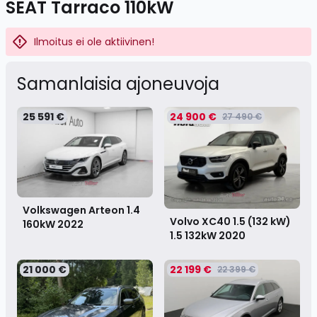
SEAT Tarraco 110kW
Ilmoitus ei ole aktiivinen!
Samanlaisia ​​ajoneuvoja
25 591 €
24 900 €
27 490 €
Volkswagen Arteon 1.4
Volvo XC40 1.5 (132 kW)
160kW
2022
1.5 132kW
2020
21 000 €
22 199 €
22 399 €