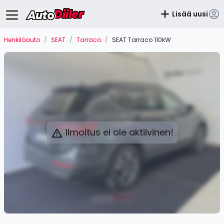
Lisää uusi
Henkilöauto
/
SEAT
/
Tarraco
/
SEAT Tarraco 110kW
Ilmoitus ei ole aktiivinen!