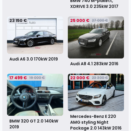
BMW 740 M-pakett,
XDRIVE 3.0 235kW
2017
23 150 €
25 000 €
27 000 €
Audi A6 3.0 170kW
2019
Audi A8 4.1 283kW
2016
17 499 €
22 000 €
19 000 €
23 300 €
Mercedes-Benz E 220
BMW 320 GT 2.0 140kW
AMG styling Night
2019
Package 2.0 143kW
2016