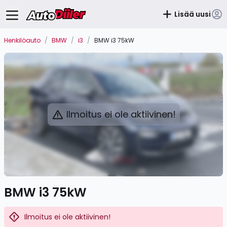
Lisää uusi
Henkilöauto
/
BMW
/
i3
/
BMW i3 75kW
Ilmoitus ei ole aktiivinen!
BMW i3 75kW
Ilmoitus ei ole aktiivinen!