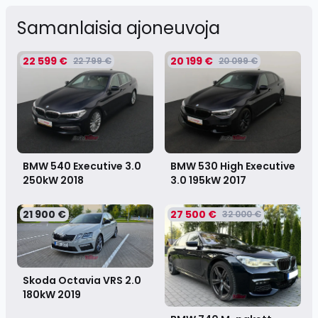
Samanlaisia ​​ajoneuvoja
22 599 €
20 199 €
22 799 €
20 099 €
BMW 540 Executive 3.0
BMW 530 High Executive
250kW
2018
3.0 195kW
2017
21 900 €
27 500 €
32 000 €
Skoda Octavia VRS 2.0
180kW
2019