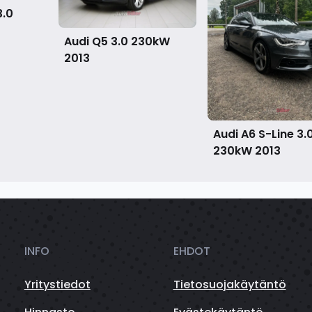
3.0
Audi Q5 3.0 230kW
2013
Audi A6 S-Line 3.
230kW
2013
INFO
EHDOT
Yritystiedot
Tietosuojakäytäntö