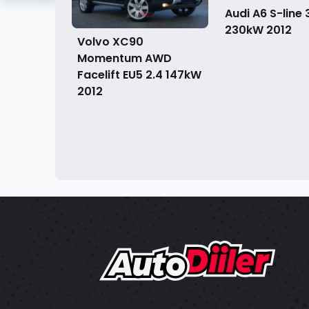
Audi A6 S-line 
230kW
2012
Volvo XC90
Momentum AWD
Facelift EU5 2.4 147kW
2012