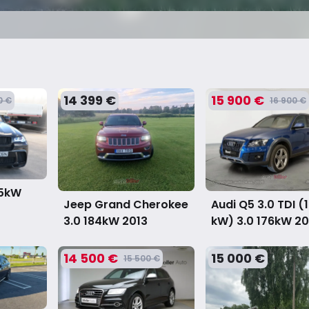
14 399 €
15 900 €
0 €
16 900 €
25kW
Jeep Grand Cherokee
Audi Q5 3.0 TDI (
3.0 184kW
2013
kW) 3.0 176kW
20
14 500 €
15 000 €
15 500 €