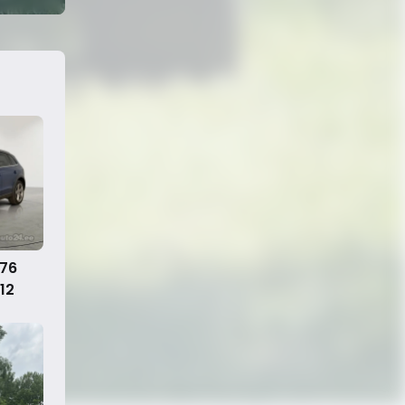
176
12