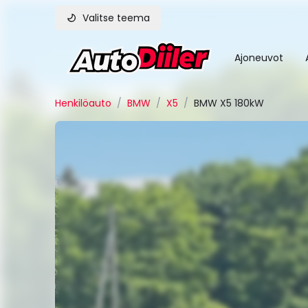
Valitse teema
Ajoneuvot
Henkilöauto
/
BMW
/
X5
/
BMW X5 180kW