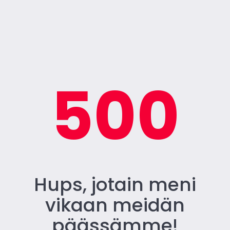
500
Hups, jotain meni
vikaan meidän
päässämme!