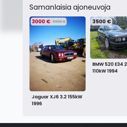
Samanlaisia ​​ajoneuvoja
3000 €
3500 €
5000 €
BMW 520 E34 2
110kW
1994
Jaguar XJ6 3.2 155kW
1996