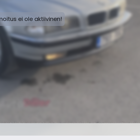
moitus ei ole aktiivinen!