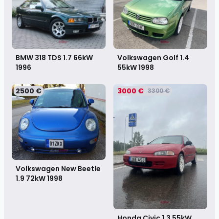
BMW 318 TDS 1.7 66kW
Volkswagen Golf 1.4
1996
55kW
1998
2500 €
3000 €
3300 €
Volkswagen New Beetle
1.9 72kW
1998
Honda Civic 1.3 55kW