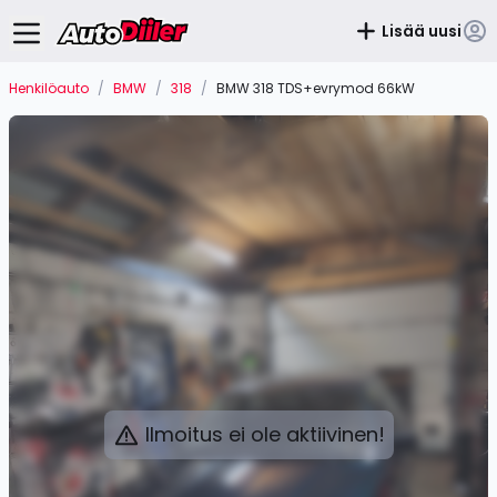
Lisää uusi
Henkilöauto
/
BMW
/
318
/
BMW 318 TDS+evrymod 66kW
Ilmoitus ei ole aktiivinen!