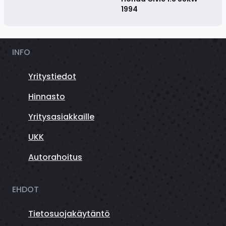
1994
INFO
Yritystiedot
Hinnasto
Yritysasiakkaille
UKK
Autorahoitus
EHDOT
Tietosuojakäytäntö