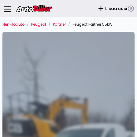
Lisää uusi
Henkilöauto
/
Peugeot
/
Partner
/
Peugeot Partner 55kW