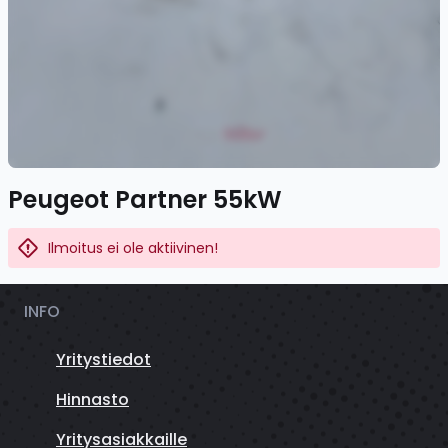
Peugeot Partner 55kW
Ilmoitus ei ole aktiivinen!
INFO
Yritystiedot
Hinnasto
Yritysasiakkaille