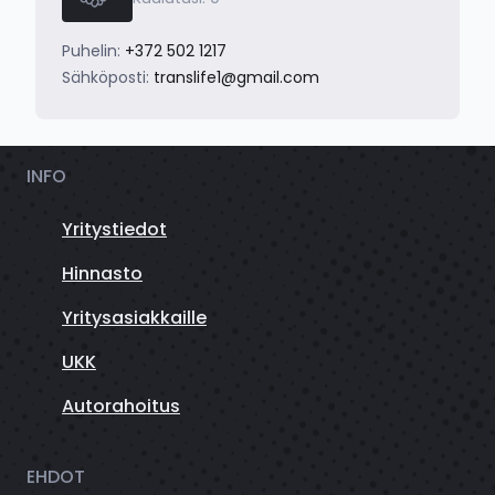
Puhelin:
+372 502 1217
Sähköposti:
translife1@gmail.com
INFO
Yritystiedot
Hinnasto
Yritysasiakkaille
UKK
Autorahoitus
EHDOT