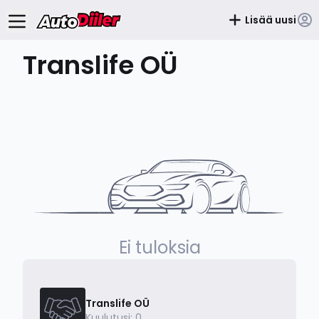
Lisää uusi
Translife OÜ
Ei tuloksia
Translife OÜ
Kuulutusi: 0