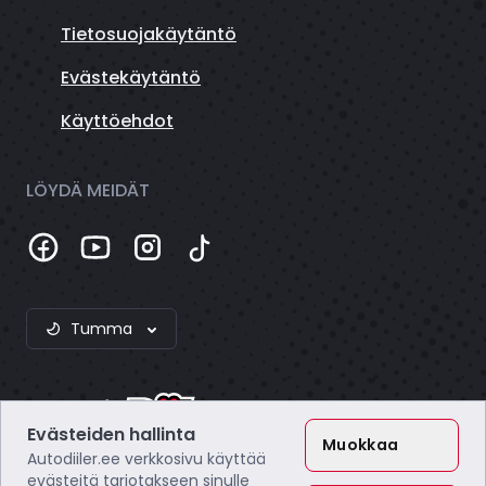
Tietosuojakäytäntö
Evästekäytäntö
Käyttöehdot
LÖYDÄ MEIDÄT
Tumma
Evästeiden hallinta
Muokkaa
Autodiiler.ee verkkosivu käyttää
evästeitä tarjotakseen sinulle
Webzero OÜ