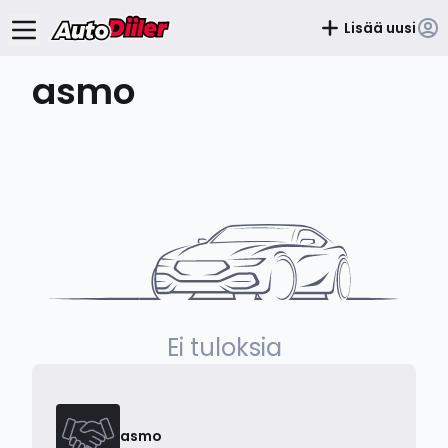
Lisää uusi
asmo
Ei tuloksia
asmo