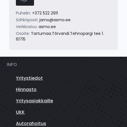
Puhelin:
+372 522 2911
Sähköposti:
jarno@asmo.ee
Verkkosivu:
asmo.ee
Osoite:
Tartumaa.Tõrvandi.Tehnopargi tee 1.
61715
INFO
Yritystiedot
Hinnasto
Yritysasiakkaille
UKK
Autorahoitus