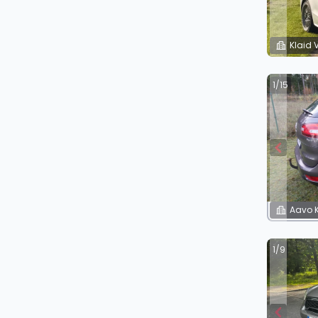
Klaid 
1/15
Aavo 
1/9