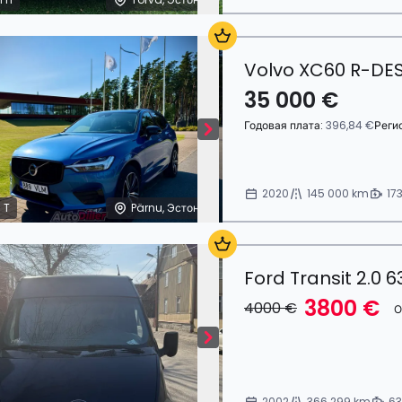
Volvo XC60 R-DES
35 000 €
Годовая плата:
396,84 €
Реги
2020
145 000 km
17
 T
Pärnu, Эстония
Ford Transit 2.0 
3800 €
4000 €
О
2002
366 299 km
63