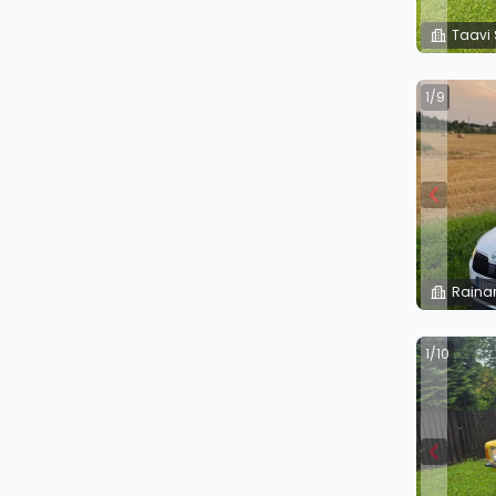
Taavi 
1/9
Rainar
1/10