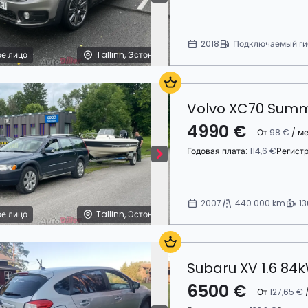
2018
Подключаемый ги
е лицо
Tallinn, Эстония
Volvo XC70 Summ
4990 €
От
98 €
/ м
Годовая плата:
114,6 €
Регист
2007
440 000 km
13
е лицо
Tallinn, Эстония
Subaru XV 1.6 84
6500 €
От
127,65 €
/