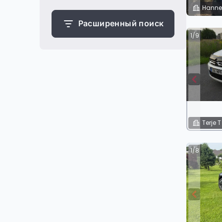
Hanne
Расширенный поиск
1/9
Terje T
1/8