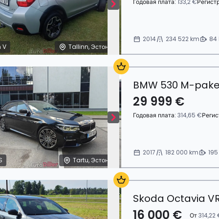
Годовая плата:
133,2 €
Регист
2014
234 522 km
84
 V
Tallinn, Эстония
BMW 530 M-paket
29 999 €
Годовая плата:
314,65 €
Регис
2017
182 000 km
195
S
Tartu, Эстония
Skoda Octavia VR
16 000 €
От
314,22 