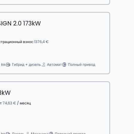
IGN 2.0 173kW
страционный взнос:
1376,4 €
3 kw
Гибрид + дизель
Автомат
Полный привод
63kW
т
74,63 €
/ месяц
 kw
Дизель
Механика
Передний привод