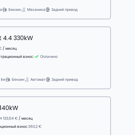
kw
Бензин
Механика
Задний привод
 4.4 330kW
€
/ месяц
страционный взнос:
Oплачено
 kw
Бензин
Автомат
Задний привод
7 140kW
От
133,54 €
/ месяц
ационный взнос:
363,2 €