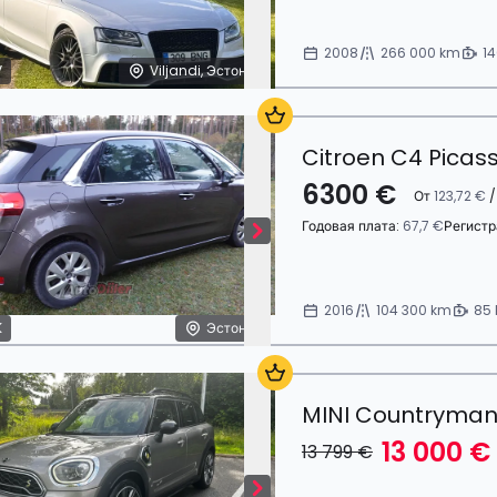
2008
266 000 km
14
V
Viljandi, Эстония
Citroen C4 Picas
6300 €
От
123,72 €
/
Годовая плата:
67,7 €
Регистр
2016
104 300 km
85 
K
Эстония
MINI Countryman 
13 000 €
13 799 €