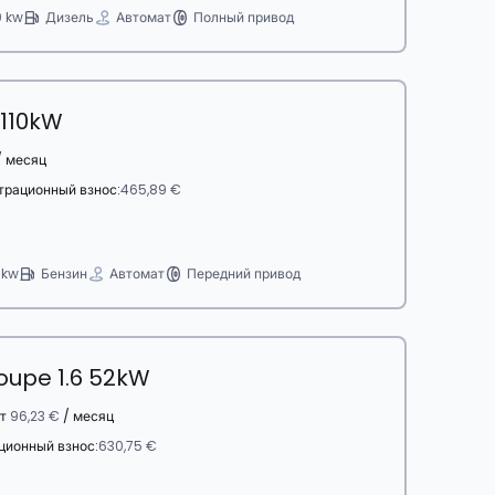
0 kw
Дизель
Автомат
Полный привод
 110kW
 месяц
трационный взнос:
465,89 €
 kw
Бензин
Автомат
Передний привод
oupe 1.6 52kW
т
96,23 €
/ месяц
ционный взнос:
630,75 €