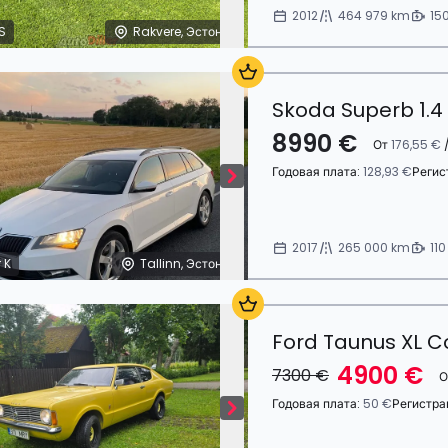
2012
464 979 km
15
S
Rakvere, Эстония
Skoda Superb 1.4
8990 €
От
176,55 €
/
Годовая плата:
128,93 €
Регис
2017
265 000 km
110
 K
Tallinn, Эстония
Ford Taunus XL C
4900 €
7300 €
О
Годовая плата:
50 €
Регистра