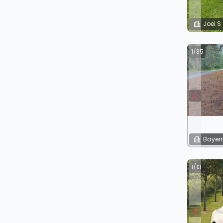
Joel S
1/35
Bayern
1/13