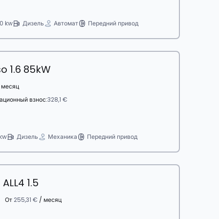
0 kw
Дизель
Автомат
Передний привод
so 1.6 85kW
 месяц
ационный взнос:
328,1 €
kw
Дизель
Механика
Передний привод
ALL4 1.5
От
255,31 €
/ месяц