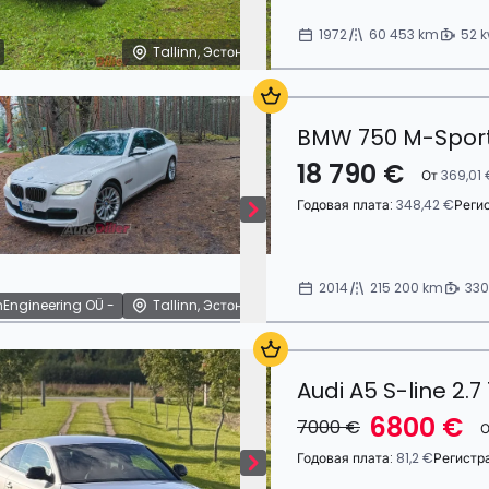
1972
60 453 km
52 
Tallinn, Эстония
BMW 750 M-Sport
18 790 €
От
369,01 
Годовая плата:
348,42 €
Реги
2014
215 200 km
330
Engineering OÜ -
Tallinn, Эстония
Audi A5 S-line 2.
6800 €
7000 €
Годовая плата:
81,2 €
Регистр