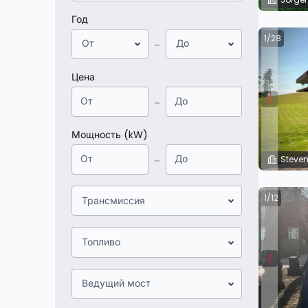
Год
1/28
От
До
-
Цена
-
Мощность (kW)
-
Steven
1/12
Трансмиссия
Топливо
Ведущий мост