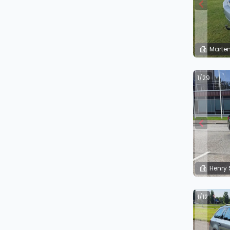
Marten
1/29
Henry 
1/12