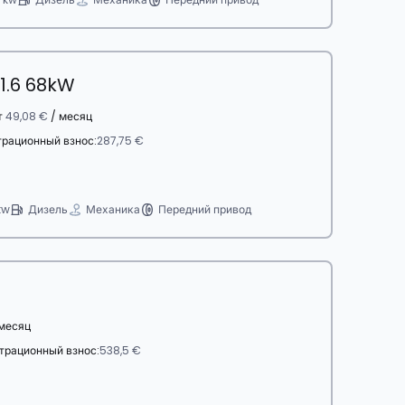
 1.6 68kW
т
49,08 €
/ месяц
трационный взнос:
287,75 €
kw
Дизель
Механика
Передний привод
месяц
трационный взнос:
538,5 €