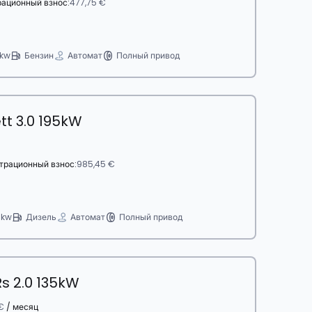
рационный взнос:
477,75 €
 kw
Бензин
Автомат
Полный привод
t 3.0 195kW
трационный взнос:
985,45 €
 kw
Дизель
Автомат
Полный привод
s 2.0 135kW
€
/ месяц