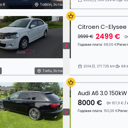
s R
Tallinn, Эстония
Citroen C-Elysee
2499 €
2699 €
О
Годовая плата:
68,06 €
Регис
2014
271 725 km
68 
Tartu, Эстония
Audi A6 3.0 150kW
8000 €
От
157,11 €
/ 
Годовая плата:
150,36 €
Регис