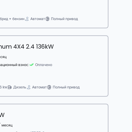
брид + бензин
Автомат
Полный привод
um 4X4 2.4 136kW
есяц
рационный взнос:
Oплачено
6 kw
Дизель
Автомат
Полный привод
kW
 месяц