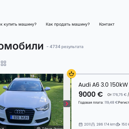
к купить машину?
Как продать машину?
Контакт
омобили
- 4734 результата
Audi A6 3.0 150kW
9000 €
От
176,75 €
/
Годовая плата:
119,48 €
Регис
2011
286 174 km
150 
n H
Tõrva, Эстония