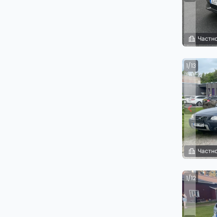
Частно
1/13
Частно
1/12