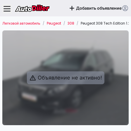
Добавить объявление
Легковой автомобиль
/
Peugeot
/
308
/
Peugeot 308 Tech Edition 1.
Объявление не активно!