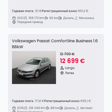
Годовая плата:
121 €
Регистрационный взнос:
651,2 €
2021
158 173 km
90 kw
Дизель
Механика
Передний привод
Volkswagen Passat Comfortline Business 1.6
88kW
12 799 €
12 699 €
Longo
Литва
Годовая плата:
171,8 €
Регистрационный взнос:
635,1 €
2019
216 249 km
88 kw
Дизель
Автомат
Передний привод