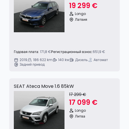
19 299 €
Longo
Латвия
Годовая плата:
171,8 €
Регистрационный взнос:
651,9 €
2019
186 622 km
140 kw
Дизель
Автомат
Задний привод
SEAT Ateca Move 1.6 85kW
17 299 €
17 099 €
Longo
Литва