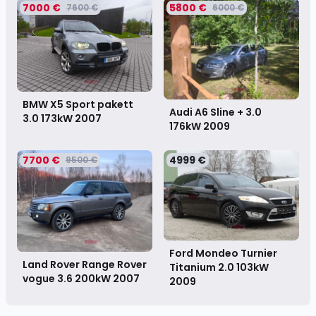
7000 €
5800 €
7600 €
6000 €
BMW X5 Sport pakett
Audi A6 Sline + 3.0
3.0 173kW
2007
176kW
2009
7700 €
4999 €
9500 €
Ford Mondeo Turnier
Land Rover Range Rover
Titanium 2.0 103kW
vogue 3.6 200kW
2007
2009