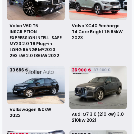
Volvo V60 T6
Volvo XC40 Recharge
INSCRIPTION
T4 Core Bright 1.5 95kW
EXPRESSION INTELLI SAFE
2023
MY23 2.0 T6 Plug-in
LONG RANGE MY2023
293 kW 2.0 186kW
2022
33 686 €
36 900 €
37 900 €
Volkswagen 150kW
Audi Q7 3.0 (210 kW) 3.0
2022
210kW
2021