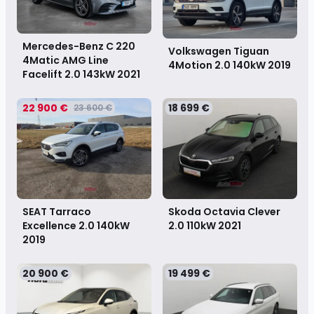
Mercedes-Benz C 220
Volkswagen Tiguan
4Matic AMG Line
4Motion 2.0 140kW
2019
Facelift 2.0 143kW
2021
22 900 €
18 699 €
23 600 €
SEAT Tarraco
Skoda Octavia Clever
Excellence 2.0 140kW
2.0 110kW
2021
2019
20 900 €
19 499 €