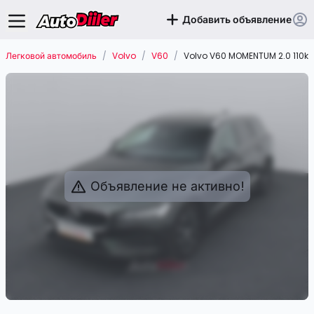
Добавить объявление
Легковой автомобиль
/
Volvo
/
V60
/
Volvo V60 MOMENTUM 2.0 110k
Объявление не активно!