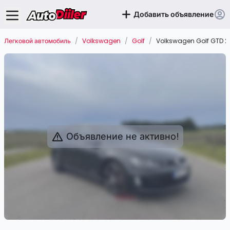
Добавить объявление
Легковой автомобиль
/
Volkswagen
/
Golf
/
Volkswagen Golf GTD 2
Объявление не активно!