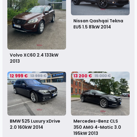
Nissan Qashqai Tekna
EU5 1.5 81kW
2014
Volvo XC60 2.4 133kW
2013
12 999 €
13 200 €
13 999 €
15 000 €
BMW 525 Luxury xDrive
Mercedes-Benz CLS
2.0 160kW
2014
350 AMG 4-Matic 3.0
195kW
2013