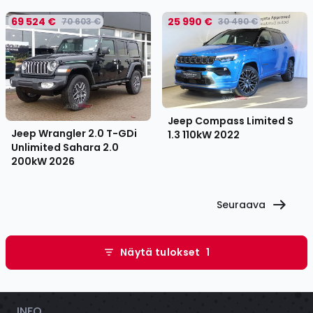
69 524 €
25 990 €
70 603 €
30 490 €
Jeep Compass Limited S
Jeep Wrangler 2.0 T-GDi
1.3 110kW
2022
Unlimited Sahara 2.0
200kW
2026
Seuraava
Näytä tulokset
1
INFO