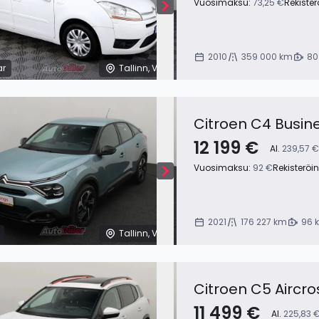
Vuosimaksu:
73,25 €
Rekiste
2010
359 000 km
80
ar
Tallinn, Viro
Citroen C4 Busine
12 199 €
Al.
239,57 €
Vuosimaksu:
92 €
Rekisteröi
2021
176 227 km
96 
Tallinn, Viro
Citroen C5 Aircro
11 499 €
Al.
225,83 