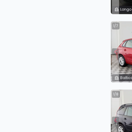
Longo
1/7
Baltic
1/8