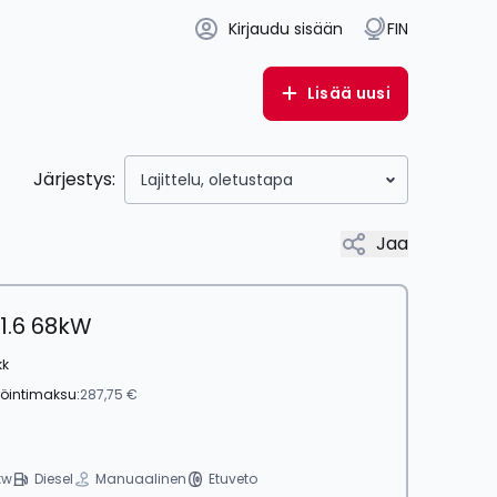
Kirjaudu sisään
FIN
Lisää uusi
Järjestys:
Lajittelu, oletustapa
Jaa
 1.6 68kW
kk
röintimaksu:
287,75 €
kw
Diesel
Manuaalinen
Etuveto