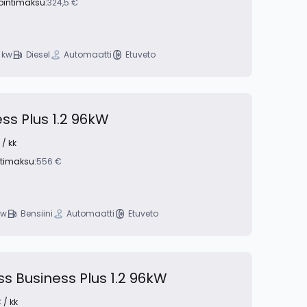
röintimaksu:
324,5 €
 kw
Diesel
Automaatti
Etuveto
ss Plus 1.2 96kW
/ kk
ntimaksu:
556 €
kw
Bensiini
Automaatti
Etuveto
ss Business Plus 1.2 96kW
€
/ kk