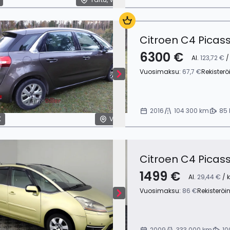
Citroen C4 Picas
6300 €
Al.
123,72 €
/
Vuosimaksu:
67,7 €
Rekisterö
2016
104 300 km
85 
K
Viro
Citroen C4 Picas
1499 €
Al.
29,44 €
/ k
Vuosimaksu:
86 €
Rekisteröi
2009
333 000 km
10