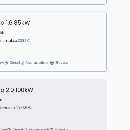
so 1.6 85kW
 kk
intimaksu:
328,1 €
kw
Diesel
Manuaalinen
Etuveto
so 2.0 100kW
k
ntimaksu:
392,55 €
0 kw
Diesel
Automaatti
Etuveto