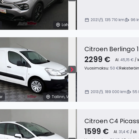
2021
135 710 km
96 
Latvia
Citroen Berlingo 
2299 €
Al.
45,15 €
/ 
Vuosimaksu:
50 €
Rekisteröi
2013
189 000 km
55 
ar
Tallinn, Viro
Citroen C4 Picass
1599 €
Al.
31,4 €
/ kk