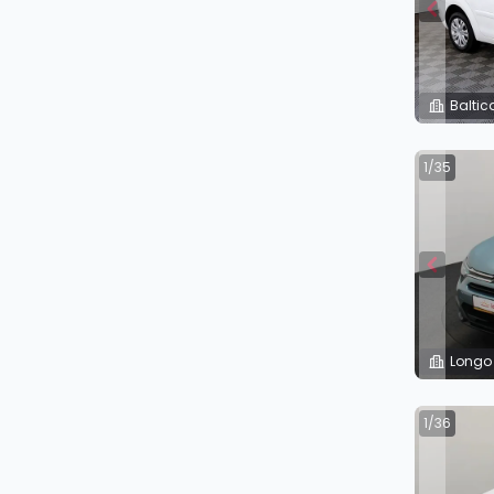
Baltic
1/35
Longo
1/36