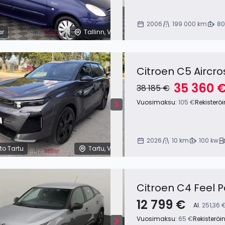
2006
199 000 km
80
ar
Tallinn, Viro
Citroen C5 Aircro
35 360 
38 185 €
Vuosimaksu:
105 €
Rekisterö
2026
10 km
100 kw
to Tartu
Tartu, Viro
Citroen C4 Feel P
12 799 €
Al.
251,36 
Vuosimaksu:
65 €
Rekisteröi