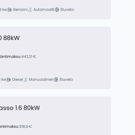
3 kw
Bensiini
Automaatti
Etuveto
0 88kW
röintimaksu:
442,31 €
 kw
Diesel
Manuaalinen
Etuveto
asso 1.6 80kW
öintimaksu:
318,9 €