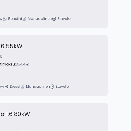
kw
Bensiini
Manuaalinen
Etuveto
1.6 55kW
kk
ntimaksu:
354,4 €
kw
Diesel
Manuaalinen
Etuveto
o 1.6 80kW