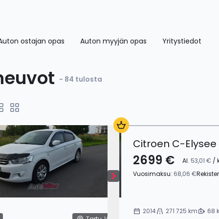
Auton ostajan opas
Auton myyjän opas
Yritystiedot
neuvot
- 84 tulosta
Citroen C-Elysee
2699 €
Al.
53,01 €
/ 
Vuosimaksu:
68,06 €
Rekiste
2014
271 725 km
68 
Tartu, Viro