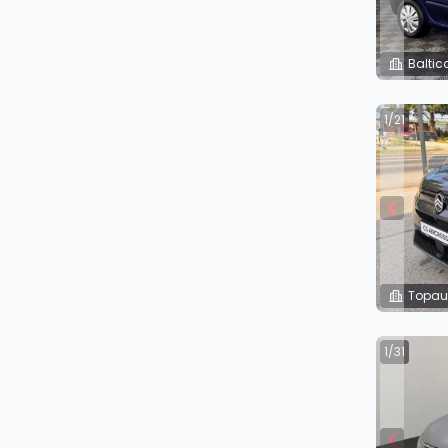
Baltic
1/21
Topau
1/31