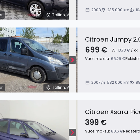
2008
235 000 km
10
ar
Tallinn, Viro
Citroen Jumpy 2.
699 €
Al.
13,73 €
/ kk
Vuosimaksu:
66,25 €
Rekiste
2007
582 000 km
88
ar
Tallinn, Viro
Citroen Xsara Pic
399 €
Vuosimaksu:
80,6 €
Rekister