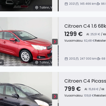
2021
145 466 km
96 
Tallinn, Viro
Citroen C4 1.6 6
1299 €
Al.
25,51 €
/ kk
Vuosimaksu:
62,48 €
Rekiste
2012
247 000 km
68
ar
Tallinn, Viro
Citroen C4 Picas
799 €
Al.
15,69 €
/ kk
Vuosimaksu:
109,8 €
Rekister