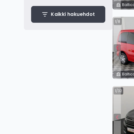
Baltic
Kaikki hakuehdot
1/8
Baltic
1/32