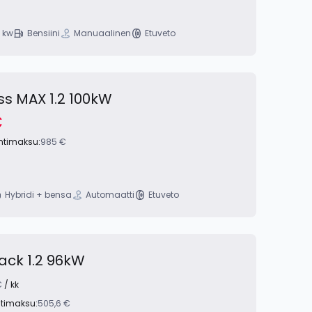
 kw
Bensiini
Manuaalinen
Etuveto
ss MAX 1.2 100kW
€
intimaksu:
985 €
Hybridi + bensa
Automaatti
Etuveto
ack 1.2 96kW
€
/ kk
ntimaksu:
505,6 €