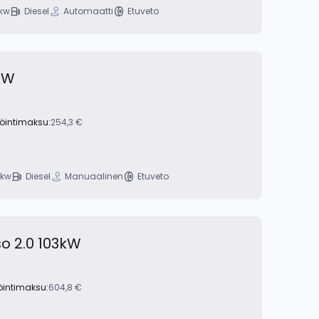
kw
Diesel
Automaatti
Etuveto
8kW
röintimaksu:
254,3 €
 kw
Diesel
Manuaalinen
Etuveto
so 2.0 103kW
öintimaksu:
604,8 €