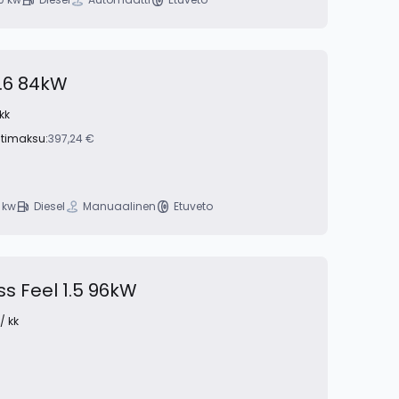
1.6 84kW
kk
ntimaksu:
397,24 €
 kw
Diesel
Manuaalinen
Etuveto
ss Feel 1.5 96kW
/ kk