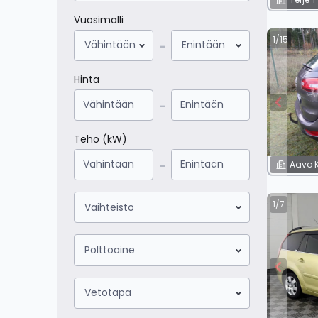
Vuosimalli
1/15
Vähintään
Enintään
-
Hinta
-
Teho (kW)
-
Aavo 
1/7
Vaihteisto
Polttoaine
Vetotapa