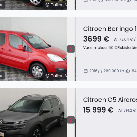
ar
Tallinn, Viro
Citroen Berlingo 
3699 €
Al.
72,64 €
/ 
Vuosimaksu:
50 €
Rekisteröi
2016
269 000 km
84
ar
Tallinn, Viro
Citroen C5 Aircro
15 999 €
Al.
314,2 €