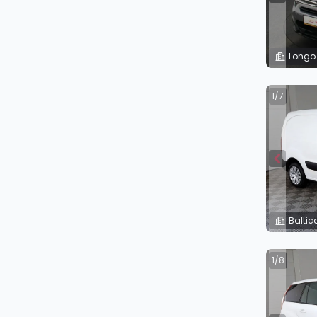
Longo
1/7
Baltic
1/8