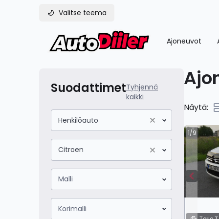
Valitse teema
Ajoneuvot
Ajo
Suodattimet
Tyhjennä
kaikki
Näytä:
Henkilöauto
1/9
Citroen
Citroen
Malli
Korimalli
Terje T