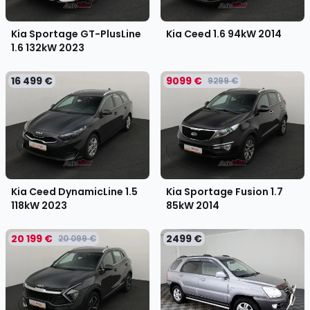
Kia Sportage GT-PlusLine
Kia Ceed 1.6 94kW
2014
1.6 132kW
2023
16 499 €
9099 €
9299 €
Kia Ceed DynamicLine 1.5
Kia Sportage Fusion 1.7
118kW
2023
85kW
2014
20 199 €
2499 €
20 099 €