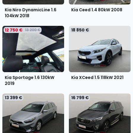
Kia Niro DynamicLine 1.6
Kia Ceed 1.4 80kW
2008
104kW
2018
12 750 €
18 850 €
13 200 €
Kia XCeed 1.5 118kW
2021
Kia Sportage 1.6 130kW
2019
13 399 €
16 799 €