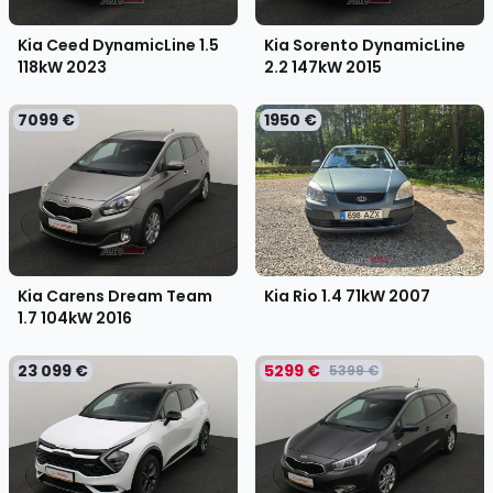
Kia Ceed DynamicLine 1.5
Kia Sorento DynamicLine
118kW
2023
2.2 147kW
2015
7099 €
1950 €
Kia Carens Dream Team
Kia Rio 1.4 71kW
2007
1.7 104kW
2016
23 099 €
5299 €
5399 €