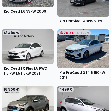
Kia Ceed 1.6 93kW
2009
Kia Carnival 148kW
2020
13 490 €
16 700 €
17 500 €
Kia Ceed LX Plus 1.5 FWD
Kia ProCeed GT 1.6 150kW
118 kW 1.5 118kW
2021
2018
16 900 €
4499 €