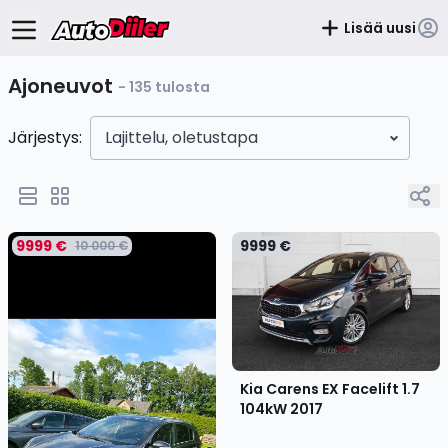
Lisää uusi
Ajoneuvot
- 135 tulosta
Järjestys:
Lajittelu, oletustapa
9999 €
9999 €
10 000 €
Kia Carens EX Facelift 1.7
104kW
2017