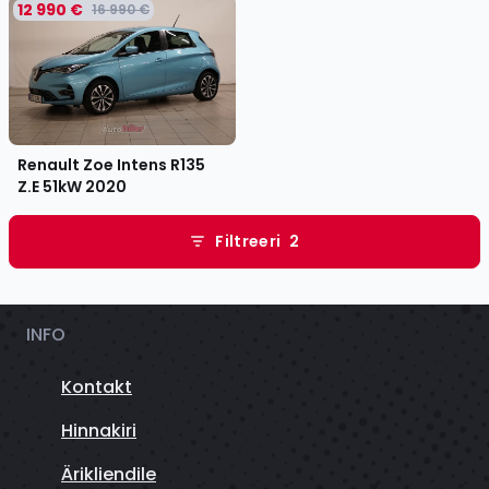
12 990 €
16 990 €
Renault Zoe Intens R135
Z.E 51kW
2020
Filtreeri
2
INFO
Kontakt
Hinnakiri
Ärikliendile