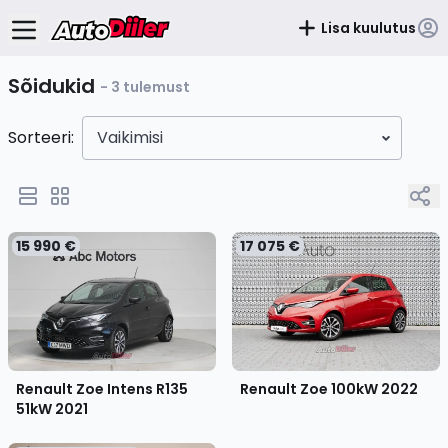
Lisa kuulutus
Sõidukid
- 3 tulemust
Sorteeri:
Vaikimisi
15 990 €
17 075 €
Renault Zoe Intens R135
Renault Zoe 100kW
2022
51kW
2021