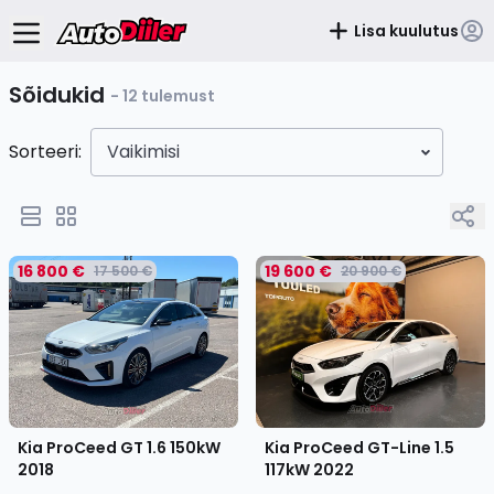
Lisa kuulutus
Sõidukid
- 12 tulemust
Sorteeri:
Vaikimisi
16 800 €
19 600 €
17 500 €
20 900 €
Kia ProCeed GT 1.6 150kW
Kia ProCeed GT-Line 1.5
2018
117kW
2022