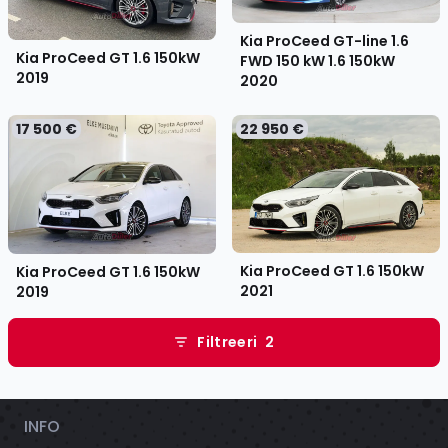
Kia ProCeed GT-line 1.6
Kia ProCeed GT 1.6 150kW
FWD 150 kW 1.6 150kW
2019
2020
17 500 €
22 950 €
Kia ProCeed GT 1.6 150kW
Kia ProCeed GT 1.6 150kW
2021
2019
Filtreeri
2
INFO