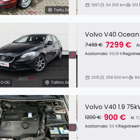
1997
54 200 km
103
Tartu, Eesti
Volvo V40 Ocean 
7299 €
7499 €
Al
Aastamaks:
59,18 €
Registre
2015
258 500 km
84
O OÜ
Tallinn, Eesti
Volvo V40 1.9 75
900 €
1200 €
Al.
17
Aastamaks:
50 €
Registreeri