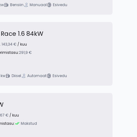
 kw
Bensiin
Manuaal
Esivedu
Race 1.6 84kW
.
143,34 €
/ kuu
erimistasu:
291,9 €
 kw
Diisel
Automaat
Esivedu
kW
,67 €
/ kuu
mistasu:
Makstud