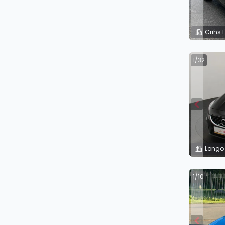
Crihs L
1/32
Longo
1/10