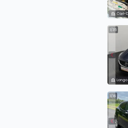
Carl-D
1/35
Longo
1/16