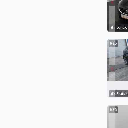
Longo
1/25
Eraisik
1/36