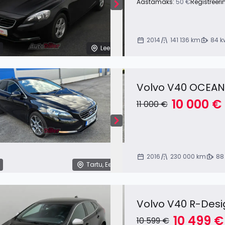
Aastamaks:
50 €
Registreeri
2014
141 136 km
84 k
Leedu
Volvo V40 OCEAN
10 000 €
11 000 €
2016
230 000 km
88
Tartu, Eesti
Volvo V40 R-Desi
10 499 €
10 599 €