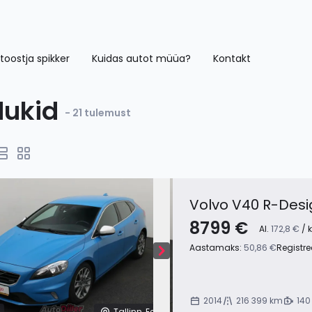
toostja spikker
Kuidas autot müüa?
Kontakt
dukid
- 21 tulemust
Volvo V40 R-Desi
8799 €
Al.
172,8 €
/ 
Aastamaks:
50,86 €
Registre
2014
216 399 km
140
Tallinn, Eesti