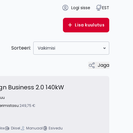
Logi sisse
EST
Lisa kuulutus
Sorteeri:
Vaikimisi
Jaga
gn Business 2.0 140kW
kuu
erimistasu:
249,75 €
 kw
Diisel
Manuaal
Esivedu