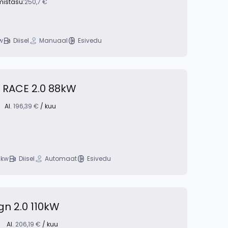
mistasu:
250,7 €
w
Diisel
Manuaal
Esivedu
 RACE 2.0 88kW
Al.
196,39 €
/ kuu
 kw
Diisel
Automaat
Esivedu
gn 2.0 110kW
Al.
206,19 €
/ kuu