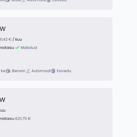
kW
31,42 €
/ kuu
mistasu:
Makstud
 kw
Bensiin
Automaat
Esivedu
kW
kuu
mistasu:
420,75 €