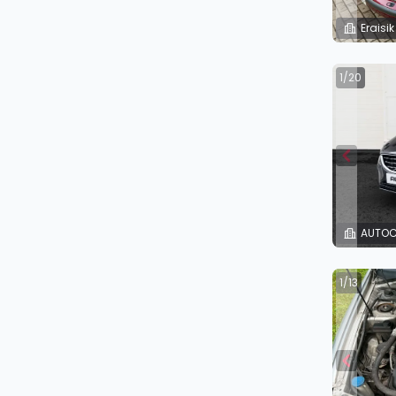
Eraisik
1/20
AUTOC
1/13