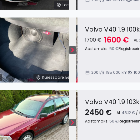
Leedu
Volvo V40 1.9 100
1600 €
1700 €
Al.
Aastamaks:
50 €
Registreeri
2001
185 000 km
100
Kuressaare, Eesti
Volvo V40 1.9 103
2450 €
Al.
48,12 €
/ 
Aastamaks:
50 €
Registreeri