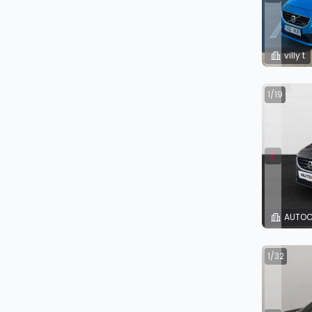
villy t
1/19
AUTOC
1/32