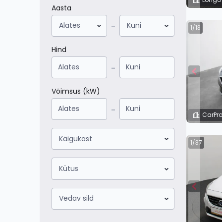
Aasta
Alates
Kuni
-
1/13
Hind
-
Võimsus (kW)
-
CarPro
Käigukast
1/37
Kütus
Vedav sild