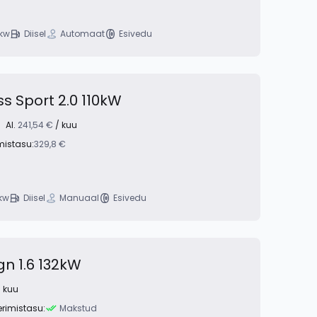
kw
Diisel
Automaat
Esivedu
s Sport 2.0 110kW
Al.
241,54 €
/ kuu
mistasu:
329,8 €
 kw
Diisel
Manuaal
Esivedu
gn 1.6 132kW
 kuu
erimistasu:
Makstud