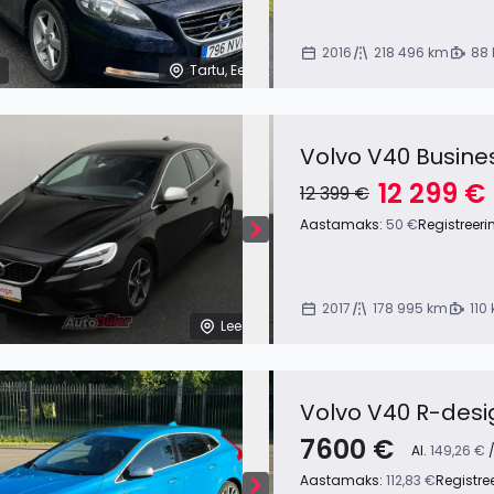
2016
218 496 km
88 
Tartu, Eesti
Volvo V40 Busines
12 299 €
12 399 €
Aastamaks:
50 €
Registreeri
2017
178 995 km
110
Leedu
Volvo V40 R-desi
7600 €
Al.
149,26 €
/
Aastamaks:
112,83 €
Registre