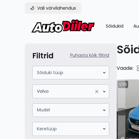
Vali värvilahendus
Sõidukid
Au
Sõi
Filtrid
Puhasta kõik filtrid
Vaade:
Sõiduki tüüp
1/35
Volvo
Volvo
Mudel
Keretüüp
Longo