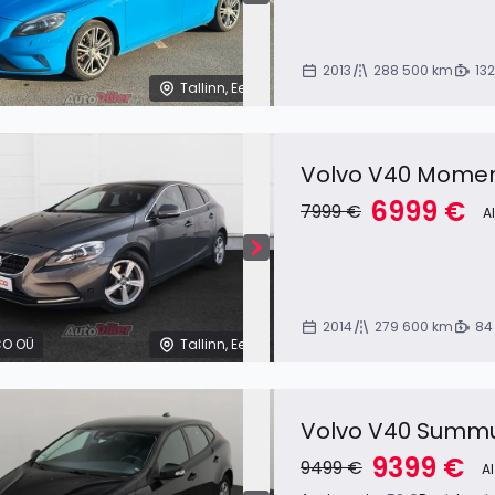
2013
288 500 km
13
Tallinn, Eesti
Volvo V40 Momen
6999 €
7999 €
A
2014
279 600 km
84
O OÜ
Tallinn, Eesti
Volvo V40 Summu
9399 €
9499 €
Al