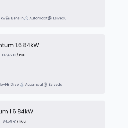
2 kw
Bensiin
Automaat
Esivedu
tum 1.6 84kW
l.
137,45 €
/ kuu
 kw
Diisel
Automaat
Esivedu
m 1.6 84kW
.
184,59 €
/ kuu