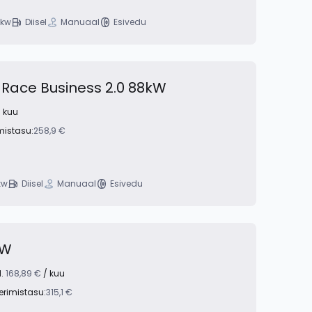
 kw
Diisel
Manuaal
Esivedu
Race Business 2.0 88kW
 kuu
mistasu:
258,9 €
kw
Diisel
Manuaal
Esivedu
kW
l.
168,89 €
/ kuu
erimistasu:
315,1 €