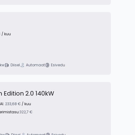
€
/ kuu
 kw
Diisel
Automaat
Esivedu
 Edition 2.0 140kW
Al.
233,68 €
/ kuu
erimistasu:
322,7 €
 kw
Diisel
Automaat
Esivedu