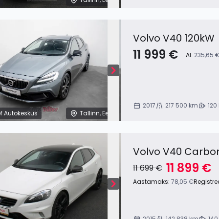
Volvo V40 120kW
11 999 €
Al.
235,65 
2017
217 500 km
120
f Autokeskus
Tallinn, Eesti
Volvo V40 Carbon
11 899 €
11 699 €
Aastamaks:
78,05 €
Registre
2015
142 838 km
140