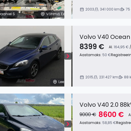
2003
341 000 km
75
aaniel S
Võhma, Eesti
Volvo V40 Ocean 
8399 €
Al.
164,95 €
/
Aastamaks:
50 €
Registreeri
2015
231 427 km
88 
Leedu
Volvo V40 2.0 88
8600 €
9000 €
A
Aastamaks:
58,85 €
Registre