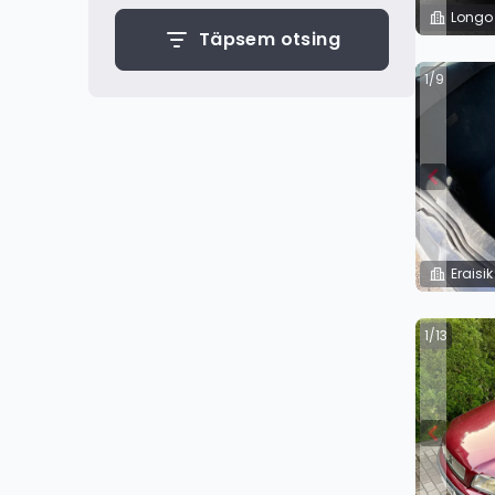
Longo
Täpsem otsing
1/9
Eraisik
1/13